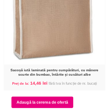
Sacoșă iută laminată pentru cumpărături, cu mânere
scurte din bumbac, întărite și cusături albe
14,46
lei
fără tva în funcție de nr. bucați
Preț de la:
Adaugă la cererea de ofertă