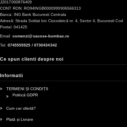
J2017000876409
CONT RON: RO94INGB0000999906566313
Banca: ING Bank Bucuresti Centrala
Adresă: Strada Soldat Ion Ciocodeică nr. 4, Sector 4, Bucuresti Cod
Postal: 041425
Email:
comenzi@sacose-bumbac.ro
Tel:
0745555925 / 0730434342
Ce spun clienti despre noi
Informatii
TERMENI ȘI CONDIȚII
Politică GDPR
Cum cer ofertă?
Plată și Livrare