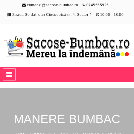
comenzi@sacose-bumbac.ro
0745555925
Strada Soldat Ioan Ciocodeică nr. 4, Sector 4
10:00 - 18:00
Sacose-Bumbac.ro
Mereu la îndemână
MANERE BUMBAC