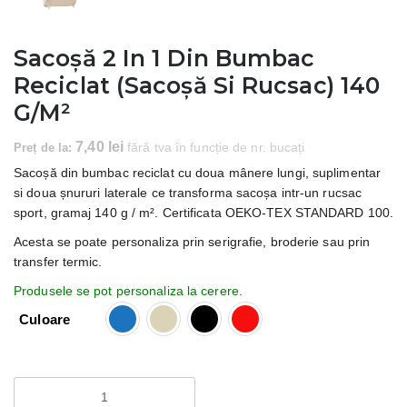
Sacoșă 2 In 1 Din Bumbac
Reciclat (sacoșă Si Rucsac) 140
G/m²
7,40
lei
Preț de la:
fără tva în funcție de nr. bucați
Sacoșă din bumbac reciclat cu doua mânere lungi, suplimentar
si doua șnururi laterale ce transforma sacoșa intr-un rucsac
sport, gramaj 140 g / m². Certificata OEKO-TEX STANDARD 100.
Acesta se poate personaliza prin serigrafie, broderie sau prin
transfer termic.
Culoare
Cantitate
Sacoșă