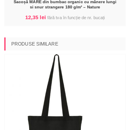
Sacoșă MARE din bumbac organic cu mânere lungi
si snur strangere 180 g/m² – Nature
12,35
lei
fără tva în funcție de nr. bucați
PRODUSE SIMILARE