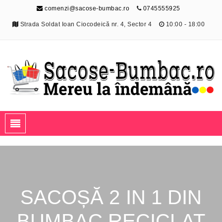
comenzi@sacose-bumbac.ro
0745555925
Strada Soldat Ioan Ciocodeică nr. 4, Sector 4
10:00 - 18:00
Sacose-Bumbac.ro
Mereu la îndemână
SACOȘĂ 2 IN 1 DIN
BUMBAC RECICLAT