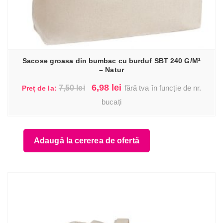
Sacose groasa din bumbac cu burduf SBT 240 G/M²
– Natur
Prețul
Prețul
6,98
lei
7,50
lei
fără tva în funcție de nr.
Preț de la:
inițial
curent
bucați
a
este:
fost:
6,98 lei.
Adaugă la cererea de ofertă
7,50 lei.