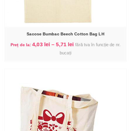
Sacose Bumbac Beech Cotton Bag LH
Interval
4,03
lei
–
5,71
lei
fără tva în funcție de nr.
Preț de la:
de
bucați
I.
prețuri:
4,03 lei
până
la
5,71 lei