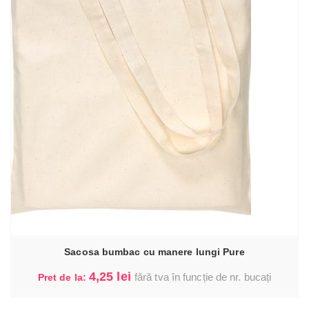
Sacosa bumbac cu manere lungi Pure
4,25
lei
fără tva în funcție de nr. bucați
Pret de la: