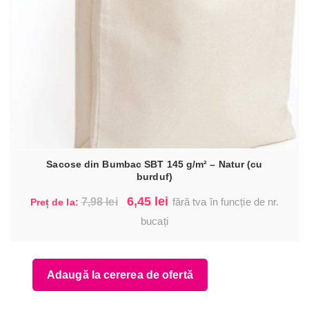
Sacose din Bumbac SBT 145 g/m² – Natur (cu
burduf)
Prețul
Prețul
6,45
lei
7,98
lei
fără tva în funcție de nr.
Preț de la:
inițial
curent
bucați
a
este:
fost:
6,45 lei.
Adaugă la cererea de ofertă
7,98 lei.