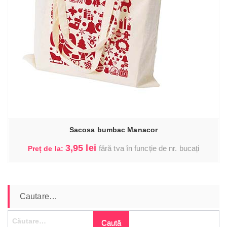
Sacosa bumbac Manacor
3,95
lei
fără tva în funcție de nr. bucați
Preț de la:
I.
Cautare…
Caută