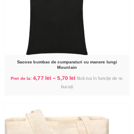
Sacose bumbac de cumparaturi cu manere lungi
Mountain
Interval
4,77
lei
–
5,70
lei
fără tva în funcție de nr.
Pret de la:
I.
de
bucați
prețuri:
4,77 lei
până
la
5,70 lei