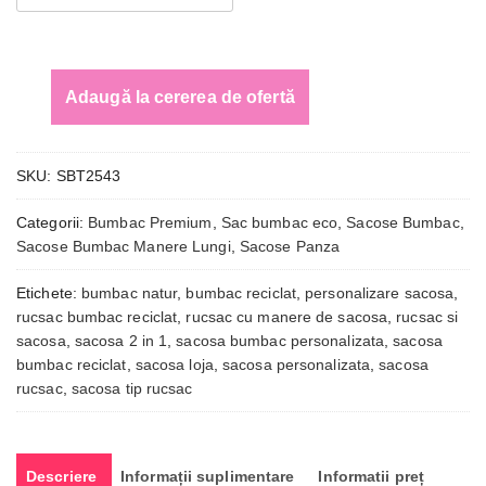
2
in
1
din
Adaugă la cererea de ofertă
bumbac
reciclat
(sacoșă
SKU:
SBT2543
si
rucsac)
Categorii:
Bumbac Premium
,
Sac bumbac eco
,
Sacose Bumbac
,
140
Sacose Bumbac Manere Lungi
,
Sacose Panza
g/m²
Etichete:
bumbac natur
,
bumbac reciclat
,
personalizare sacosa
,
rucsac bumbac reciclat
,
rucsac cu manere de sacosa
,
rucsac si
sacosa
,
sacosa 2 in 1
,
sacosa bumbac personalizata
,
sacosa
bumbac reciclat
,
sacosa loja
,
sacosa personalizata
,
sacosa
rucsac
,
sacosa tip rucsac
Descriere
Informații suplimentare
Informatii preț