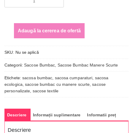
Sacose
bumbac
cu
manere
scurte
Adaugă la cererea de ofertă
Monza
SKU:
Nu se aplică
Categorii:
Sacose Bumbac
,
Sacose Bumbac Manere Scurte
Etichete:
sacosa bumbac
,
sacosa cumparaturi
,
sacosa
ecologica
,
sacose bumbac cu manere scurte
,
sacose
personalizate
,
sacose textile
Descriere
Informații suplimentare
Informatii preț
Descriere