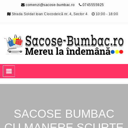
comenzi@sacose-bumbac.ro
0745555925
Strada Soldat Ioan Ciocodeică nr. 4, Sector 4
10:00 - 18:00
Sacose-Bumbac.ro
Mereu la îndemână
SACOSE BUMBAC
CU MANERE SCURTE