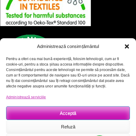
Administrează consimțământul
Pentru a oferi cea mai bună experiență, folosim tehnologii, cum ar fi
cookie-uri, pentru a stoca și/sau accesa informațiile despre dispozitive.
Consimțământul pentru aceste tehnologii ne permite să procesăm date,
cum ar fi comportamentul de navigare sau ID-uri unice pe acest site. Dacă
nu îți dai consimțământul sau îți retragi consimțământul dat poate avea
afecte negative asupra unor anumite funcționalități și funcții.
Administrează serviciile
Acceptă
Sacose Bumbac, Sacose Personalizate, © Promo Arena S.R.L.
Refuză
2017-2026 - WordPress Theme : By
Sparkle Themes