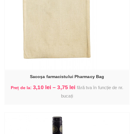
Sacoşa farmacistului Pharmacy Bag
Interval
3,10
lei
–
3,75
lei
fără tva în funcție de nr.
Preț de la:
de
bucați
I.
prețuri:
3,10 lei
până
la