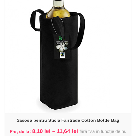
3,75 lei
Sacosa pentru Sticla Fairtrade Cotton Bottle Bag
Interval
8,10
lei
–
11,64
lei
fără tva în funcție de nr.
Preț de la: